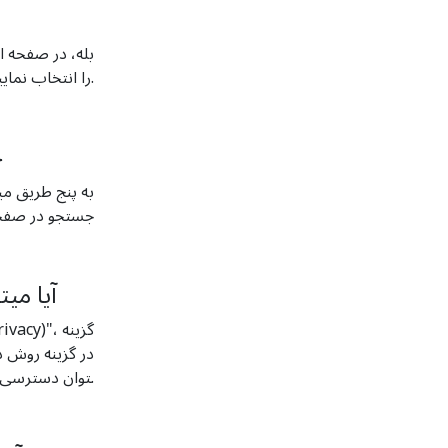
بله، در صفحه ا
گزینه "مخفی شود (Hide)" را انتخاب نمایید.
چ
به پنج طریق می
جستجو در صف
آیا می
توان دسترسی به پیام­های مخفی شده­تان را تعیین کنید.