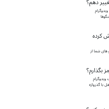
غییر دهم؟
"حریم خصوصی (Privacy)" گزینه
ش کرده
و های شما از
مز بگذارم؟
ار برنامه، شما می­توانید مورد
ه (Passcode lock)" را در بخش "حریم خصوصی (Privacy)" پیدا کنید. با انتخاب این