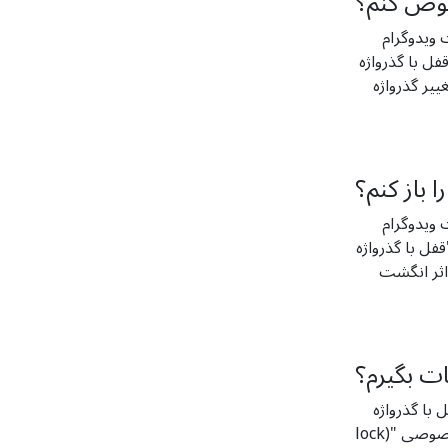
 عوض کنم؟
ار برنامه، شما می­توانید مورد
 گذرواژه (Passcode lock)" را در بخش "حریم خصوصی (Privacy)" پیدا کنید. در این بخش با
نید کلمه عبور دلخواه­تان را مشخص
ا باز کنم؟
ار برنامه، شما می­توانید مورد
با گذرواژه (Passcode lock)" را در بخش "حریم خصوصی (Privacy)" پیدا کنید.. در این بخش با
" می­توانید در صورت قفل
ات بگیرم؟
ژه (Passcode
lock)" در بخش"حریم خصوصی (Privacy)" در "تنظیمات ویدوگرام (Vidogram Settings)" ، گزینه "