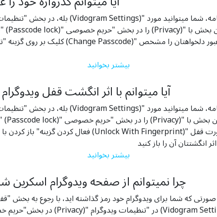
آیا می­توانم گذرواژه خود را
بله، در بخش "تنظیمات ویدوگرام (Vidogram Settings)" در نوار ابز
"قفل با
کلیک بر روی گزینه "تغییر گذرواژه (Change Passcode)" می­توا
بیشتر بخوانید
آیا می­توانم با اثر انگشت قفل ویدوگرام ر
بله، در بخش "تنظیمات ویدوگرام (Vidogram Settings)" در نوار ابز
"قفل 
فعال کردن گزینه" باز کردن با اثر انگشت (Unlock With Fingerprint)
بیشتر بخوانید
چرا نمی­توانم از صفحه ویدوگرام اسکرین ش
صورتی که شما برای ویدوگرام خود رمز گذاشته اید، با رجوع به بخش "قفل با گذروا